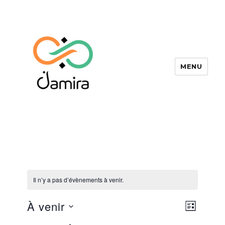
MENU
Jamira
Il n’y a pas d’évènements à venir.
N
N
À venir
L
a
a
S
I