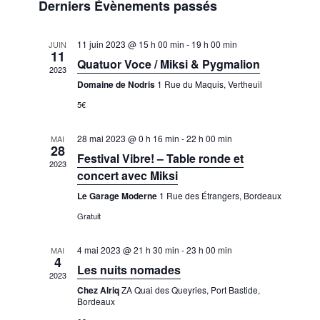
v
Derniers Évènements passés
v
S
i
é
T
g
i
l
E
a
11 juin 2023 @ 15 h 00 min
-
19 h 00 min
JUIN
g
e
11
t
Quatuor Voce / Miksi & Pygmalion
a
2023
i
c
Domaine de Nodris
1 Rue du Maquis, Vertheuil
o
t
t
n
5€
i
i
d
o
e
o
28 mai 2023 @ 0 h 16 min
-
22 h 00 min
MAI
v
28
n
n
Festival Vibre! – Table ronde et
u
2023
p
n
concert avec Miksi
e
a
s
e
Le Garage Moderne
1 Rue des Étrangers, Bordeaux
É
r
z
Gratuit
v
c
u
è
o
4 mai 2023 @ 21 h 30 min
-
23 h 00 min
MAI
n
n
4
e
Les nuits nomades
n
e
2023
m
s
Chez Alriq
ZA Quai des Queyries, Port Bastide,
d
e
Bordeaux
u
n
a