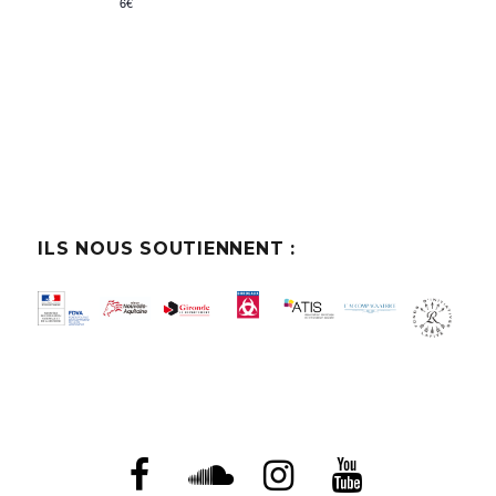
6€
t
l
t
t
e
a
.
t
i
o
n
s
ILS NOUS SOUTIENNENT :